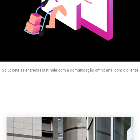
Solucione as entregas last mile com a comunicação omnicanal com o cliente