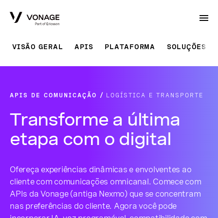
Skip to Main Content
VISÃO GERAL
APIS
PLATAFORMA
SOLUÇÕES P
APIS DE COMUNICAÇÃO
LOGÍSTICA E TRANSPORTE
Transforme a última
etapa com o digital
Ofereça experiências dinâmicas e envolventes ao
cliente com comunicações omnicanal. Comece com
APIs da Vonage (antiga Nexmo) que se concentram
nas preferências do cliente. Agora você pode