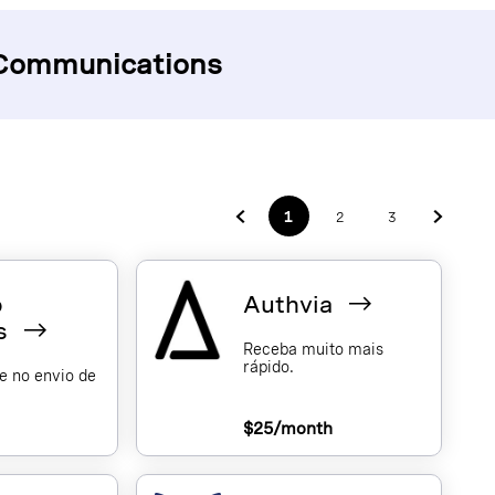
 Communications
1
2
3
o
Authvia
es
Receba muito mais
rápido.
e no envio de
h
$25/month