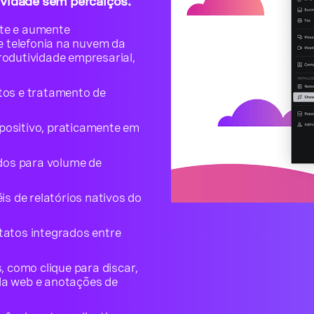
ividade sem percalços.
nte e aumente
e telefonia na nuvem da
rodutividade empresarial,
os e tratamento de
spositivo, praticamente em
dos para volume de
s de relatórios nativos do
atos integrados entre
 como clique para discar,
 da web e anotações de