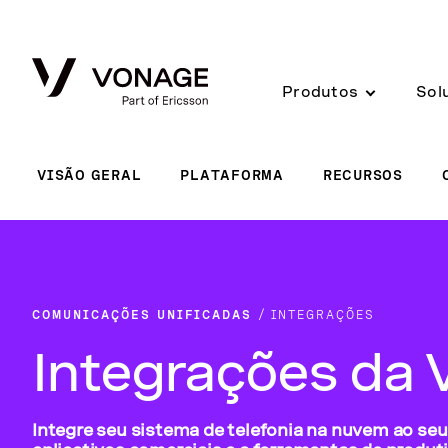
Skip to Main Content
Produtos
Sol
VISÃO GERAL
PLATAFORMA
RECURSOS
COMUNICAÇÕES UNIFICADAS
INTEGRAÇÕES
Integrações da
Integre seu sistema de telefonia na nuvem ao se