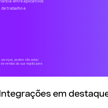
nância entre aplicativos
 de trabalho e
s serviços, podem não estar
 de vendas da sua região para
Integrações em destaqu