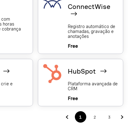
ConnectWise
 com
as horas
Registro automático de
e cobrança
chamadas, gravação e
anotações
Free
e
HubSpot
 crie e
Plataforma avançada de
CRM
Free
1
2
3