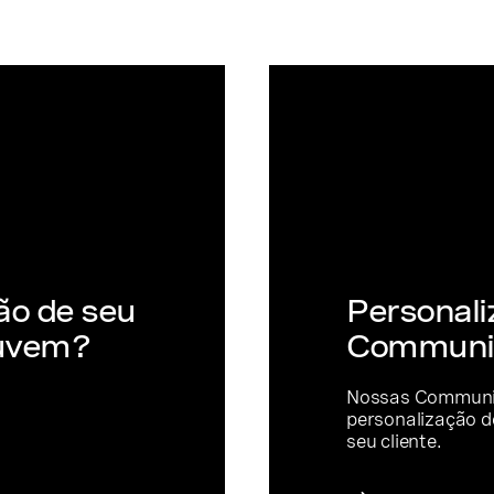
ção de seu
Personali
nuvem?
Communic
Nossas Communica
personalização d
seu cliente.