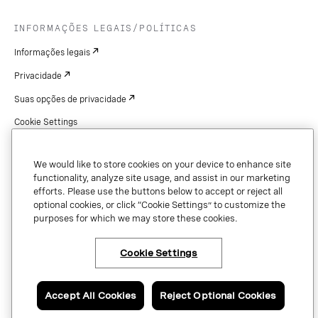
INFORMAÇÕES LEGAIS/POLÍTICAS
Informações legais
Privacidade
Suas opções de privacidade
Cookie Settings
Patentes
We would like to store cookies on your device to enhance site
Copyright
functionality, analyze site usage, and assist in our marketing
efforts. Please use the buttons below to accept or reject all
Segurança e confiança
optional cookies, or click “Cookie Settings” to customize the
purposes for which we may store these cookies.
Cookie Settings
Copyright © 2026 Vonage. All rights reserved. VONAGE®, the V logo (
®),
and other Vonage marks are registered trademarks of Vonage or its affiliates
in the United States and other countries.
Accept All Cookies
Reject Optional Cookies