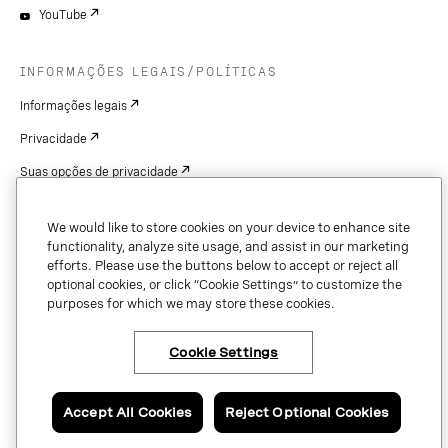
YouTube
INFORMAÇÕES LEGAIS/POLÍTICAS
Informações legais
Privacidade
Suas opções de privacidade
Cookie Settings
We would like to store cookies on your device to enhance site
Patentes
functionality, analyze site usage, and assist in our marketing
efforts. Please use the buttons below to accept or reject all
Copyright
optional cookies, or click “Cookie Settings” to customize the
purposes for which we may store these cookies.
Segurança e confiança
Cookie Settings
Copyright © 2026 Vonage. All rights reserved. VONAGE®, the V logo (
®),
and other Vonage marks are registered trademarks of Vonage or its affiliates
Accept All Cookies
Reject Optional Cookies
in the United States and other countries.