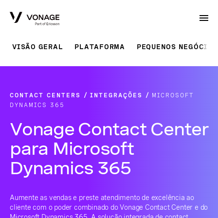
Skip to Main Content
VISÃO GERAL
PLATAFORMA
PEQUENOS NEGÓCIOS
CONTACT CENTERS
INTEGRAÇÕES
MICROSOFT
DYNAMICS 365
Vonage Contact Center
para Microsoft
Dynamics 365
Aumente as vendas e preste atendimento de excelência ao
cliente com o poder combinado do Vonage Contact Center e do
Microsoft Dynamics 365. A solução integrada de contact