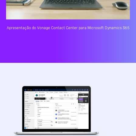
Apresentação do Vonage Contact Center para Microsoft Dynamics 365