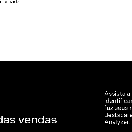
a jornada
Assista a
identific
faz seus 
destacare
 das vendas
Analyzer.