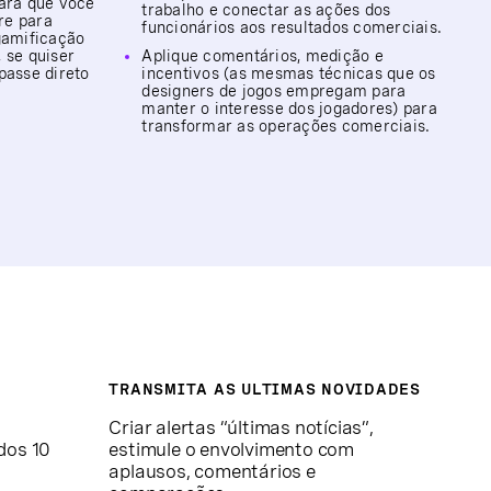
para que você
trabalho e conectar as ações dos
re para
funcionários aos resultados comerciais.
 gamificação
 se quiser
Aplique comentários, medição e
passe direto
incentivos (as mesmas técnicas que os
designers de jogos empregam para
manter o interesse dos jogadores) para
transformar as operações comerciais.
TRANSMITA AS ULTIMAS NOVIDADES
Criar alertas “últimas notícias”,
dos 10
estimule o envolvimento com
aplausos, comentários e