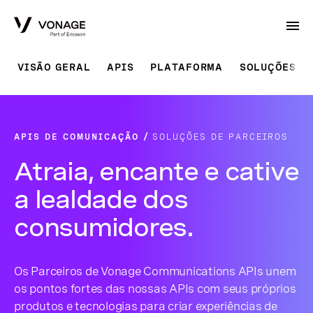
Skip to Main Content
VISÃO GERAL
APIS
PLATAFORMA
SOLUÇÕES P
APIS DE COMUNICAÇÃO
SOLUÇÕES DE PARCEIROS
Atraia, encante e cative
a lealdade dos
consumidores.
Os Parceiros de Vonage Communications APIs unem
os pontos fortes das nossas APIs com seus próprios
produtos e tecnologias para criar experiências de