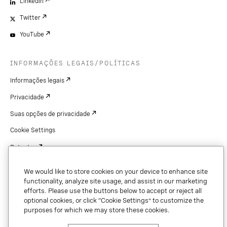
LinkedIn
Twitter
YouTube
INFORMAÇÕES LEGAIS/POLÍTICAS
Informações legais
Privacidade
Suas opções de privacidade
Cookie Settings
Patentes
Copyright
We would like to store cookies on your device to enhance site
Segurança e confiança
functionality, analyze site usage, and assist in our marketing
efforts. Please use the buttons below to accept or reject all
optional cookies, or click “Cookie Settings” to customize the
purposes for which we may store these cookies.
Copyright © 2026 Vonage. All rights reserved. VONAGE®, the V logo (
®),