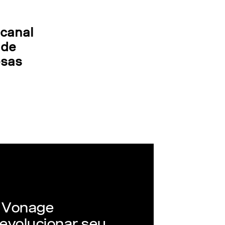
icanal
 de
esas
o Vonage
evolucionar seu