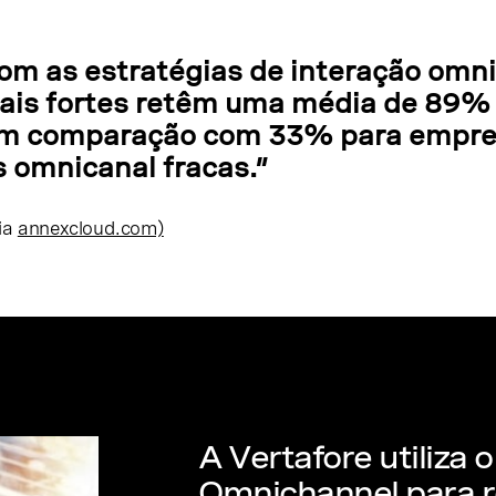
om as estratégias de interação omn
mais fortes retêm uma média de 89%
 em comparação com 33% para empr
 omnicanal fracas.”
ia
annexcloud.com)
A Vertafore utiliza 
Omnichannel para r