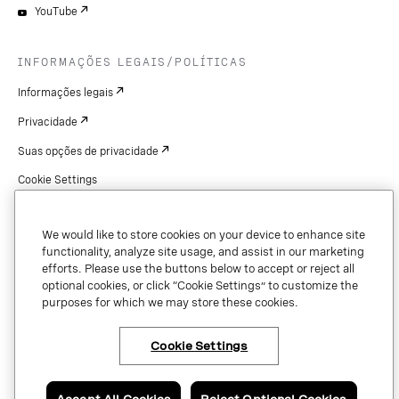
YouTube
INFORMAÇÕES LEGAIS/POLÍTICAS
Informações legais
Privacidade
Suas opções de privacidade
Cookie Settings
Patentes
We would like to store cookies on your device to enhance site
Copyright
functionality, analyze site usage, and assist in our marketing
efforts. Please use the buttons below to accept or reject all
Segurança e confiança
optional cookies, or click “Cookie Settings” to customize the
purposes for which we may store these cookies.
Copyright © 2026 Vonage. All rights reserved. VONAGE®, the V logo (
®),
Cookie Settings
and other Vonage marks are registered trademarks of Vonage or its affiliates
in the United States and other countries.