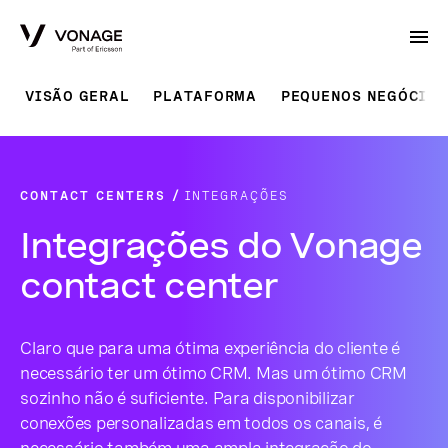
Skip to Main Content
VISÃO GERAL
PLATAFORMA
PEQUENOS NEGÓCIOS
CONTACT CENTERS
INTEGRAÇÕES
Integrações do Vonage
contact center
Claro que para uma ótima experiência do cliente é
necessário ter um ótimo CRM. Mas um ótimo CRM
sozinho não é suficiente. Para disponibilizar
conexões personalizadas em todos os canais, é