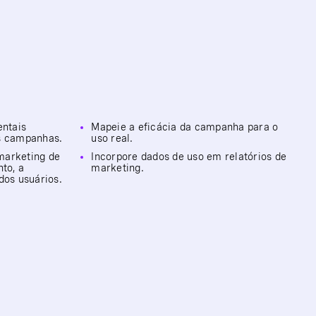
ntais
Mapeie a eficácia da campanha para o
as campanhas.
uso real.
marketing de
Incorpore dados de uso em relatórios de
to, a
marketing.
dos usuários.