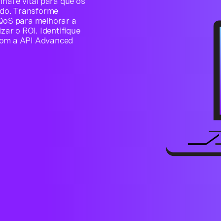
nal é vital para que os
ado. Transforme
 QoS para melhorar a
zar o ROI. Identifique
 com a API Advanced