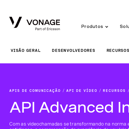
Skip to Main Content
Produtos
Sol
VISÃO GERAL
DESENVOLVEDORES
RECURSO
APIS DE COMUNICAÇÃO
API DE VÍDEO
RECURSOS
API Advanced In
Com as videochamadas se transformando na norma 