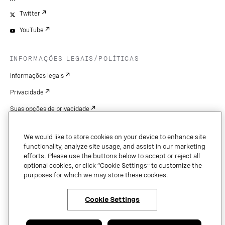
Twitter
YouTube
INFORMAÇÕES LEGAIS/POLÍTICAS
Informações legais
Privacidade
Suas opções de privacidade
Cookie Settings
We would like to store cookies on your device to enhance site
Patentes
functionality, analyze site usage, and assist in our marketing
efforts. Please use the buttons below to accept or reject all
Copyright
optional cookies, or click “Cookie Settings” to customize the
purposes for which we may store these cookies.
Segurança e confiança
Cookie Settings
Copyright © 2026 Vonage. All rights reserved. VONAGE®, the V logo (
®),