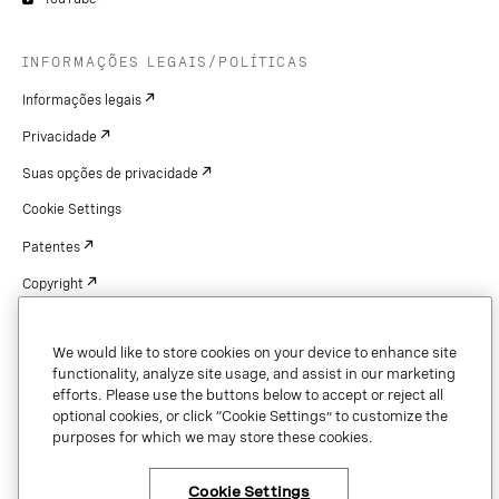
INFORMAÇÕES LEGAIS/POLÍTICAS
Informações legais
Privacidade
Suas opções de privacidade
Cookie Settings
Patentes
Copyright
Segurança e confiança
We would like to store cookies on your device to enhance site
functionality, analyze site usage, and assist in our marketing
efforts. Please use the buttons below to accept or reject all
optional cookies, or click “Cookie Settings” to customize the
Copyright © 2026 Vonage. All rights reserved. VONAGE®, the V logo (
®),
and other Vonage marks are registered trademarks of Vonage or its affiliates
purposes for which we may store these cookies.
in the United States and other countries.
Cookie Settings