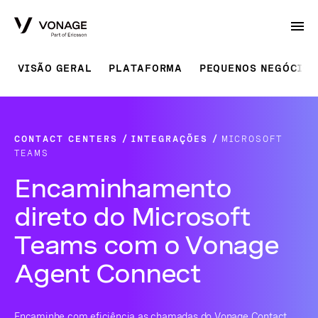
Skip to Main Content
VISÃO GERAL
PLATAFORMA
PEQUENOS NEGÓCIOS
CONTACT CENTERS
INTEGRAÇÕES
MICROSOFT
TEAMS
Encaminhamento
direto do Microsoft
Teams com o Vonage
Agent Connect
Encaminhe com eficiência as chamadas do Vonage Contact