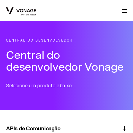
Skip to Main Content
CENTRAL DO DESENVOLVEDOR
Central do
desenvolvedor Vonage
Selecione um produto abaixo.
APIs de Comunicação