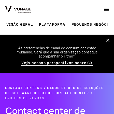
Skip to Main Content
VISÃO GERAL
PLATAFORMA
PEQUENOS NEGÓCIOS
As preferências de canal do consumidor estão
mudando. Será que a sua organização consegue
acompanhar o ritmo?
Veja nossas perspectivas sobre CX
CONTACT CENTERS
CASOS DE USO DE SOLUÇÕES
DE SOFTWARE DO CLOUD CONTACT CENTER
EQUIPES DE VENDAS
Contact center de