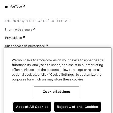
YouTube
INFORMAÇÕES LEGAIS/POLÍTICAS
Informações legais
Privacidade
Suas opções de privacidade
Cookie Settings
We would like to store cookies on your device to enhance site
Patentes
functionality, analyze site usage, and assist in our marketing
efforts. Please use the buttons below to accept or reject all
Copyright
optional cookies, or click “Cookie Settings” to customize the
purposes for which we may store these cookies.
Segurança e confiança
Cookie Settings
Copyright © 2026 Vonage. All rights reserved. VONAGE®, the V logo (
®),
and other Vonage marks are registered trademarks of Vonage or its affiliates
Accept All Cookies
Reject Optional Cookies
in the United States and other countries.