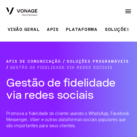
Skip to Main Content
VISÃO GERAL
APIS
PLATAFORMA
SOLUÇÕES P
APIS DE COMUNICAÇÃO
SOLUÇÕES PROGRAMÁVEIS
GESTÃO DE FIDELIDADE VIA REDES SOCIAIS
Gestão de fidelidade
via redes sociais
Promova a fidelidade do cliente usando o WhatsApp, Facebook
Messenger, Viber e outras plataformas sociais populares que
são importantes para seus clientes.