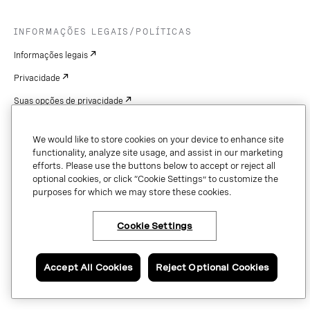
INFORMAÇÕES LEGAIS/POLÍTICAS
Informações legais
Privacidade
Suas opções de privacidade
Cookie Settings
We would like to store cookies on your device to enhance site
Patentes
functionality, analyze site usage, and assist in our marketing
efforts. Please use the buttons below to accept or reject all
Copyright
optional cookies, or click “Cookie Settings” to customize the
purposes for which we may store these cookies.
Segurança e confiança
Cookie Settings
Copyright © 2026 Vonage. All rights reserved. VONAGE®, the V logo (
®),
and other Vonage marks are registered trademarks of Vonage or its affiliates
Accept All Cookies
Reject Optional Cookies
in the United States and other countries.