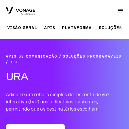
Skip to Main Content
VISÃO GERAL
APIS
PLATAFORMA
SOLUÇÕES P
APIS DE COMUNICAÇÃO
SOLUÇÕES PROGRAMÁVEIS
URA
URA
Adicione um roteiro simples de resposta de voz
interativa (IVR) aos aplicativos existentes,
permitindo que os destinatários escolham.