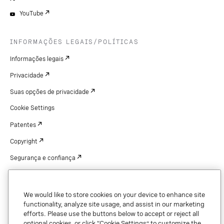
YouTube
INFORMAÇÕES LEGAIS/POLÍTICAS
Informações legais
Privacidade
Suas opções de privacidade
Cookie Settings
Patentes
Copyright
Segurança e confiança
We would like to store cookies on your device to enhance site
Copyright © 2026 Vonage. All rights reserved. VONAGE®, the V logo (
®),
functionality, analyze site usage, and assist in our marketing
and other Vonage marks are registered trademarks of Vonage or its affiliates
efforts. Please use the buttons below to accept or reject all
in the United States and other countries.
optional cookies, or click “Cookie Settings” to customize the