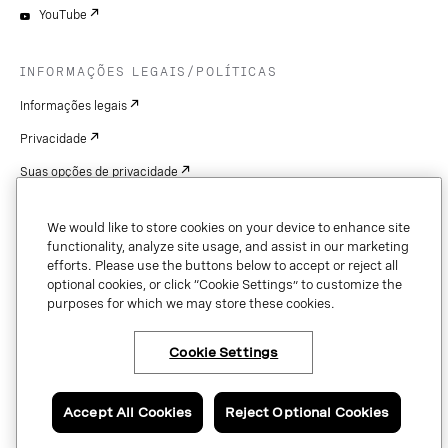
YouTube
INFORMAÇÕES LEGAIS/POLÍTICAS
Informações legais
Privacidade
Suas opções de privacidade
Cookie Settings
We would like to store cookies on your device to enhance site
Patentes
functionality, analyze site usage, and assist in our marketing
efforts. Please use the buttons below to accept or reject all
Copyright
optional cookies, or click “Cookie Settings” to customize the
purposes for which we may store these cookies.
Segurança e confiança
Cookie Settings
Copyright © 2026 Vonage. All rights reserved. VONAGE®, the V logo (
®),
and other Vonage marks are registered trademarks of Vonage or its affiliates
Accept All Cookies
Reject Optional Cookies
in the United States and other countries.