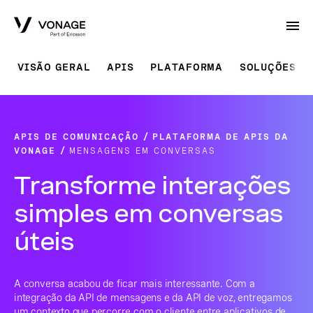
Skip to Main Content
VISÃO GERAL
APIS
PLATAFORMA
SOLUÇÕES P
APIS DE COMUNICAÇÃO
PLATAFORMA DE APIS DA
VONAGE
MENSAGENS EM CONVERSAS
Transforme interações
simples em conversas
úteis
A conversa acabou de ficar mais interessante. Com a
integração da API de mensagens e da API de voz, entregamos
um contexto que percorre com o cliente entre aplicativos de