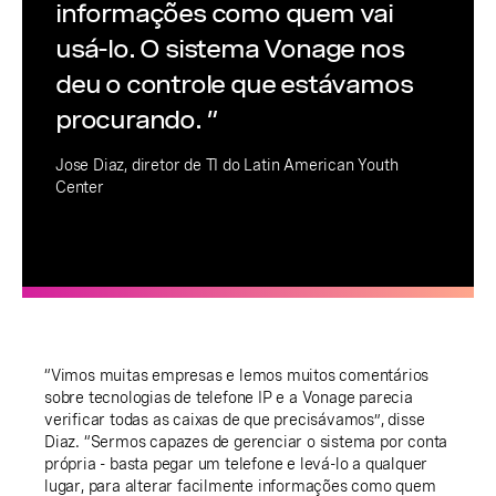
informações como quem vai
usá-lo. O sistema Vonage nos
deu o controle que estávamos
procurando. ”
Jose Diaz, diretor de TI do Latin American Youth
Center
“Vimos muitas empresas e lemos muitos comentários
sobre tecnologias de telefone IP e a Vonage parecia
verificar todas as caixas de que precisávamos”, disse
Diaz. “Sermos capazes de gerenciar o sistema por conta
própria - basta pegar um telefone e levá-lo a qualquer
lugar, para alterar facilmente informações como quem