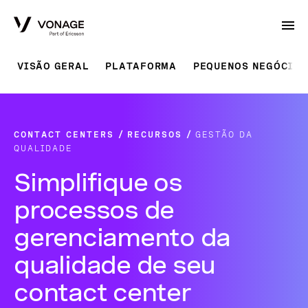
Skip to Main Content
VISÃO GERAL
PLATAFORMA
PEQUENOS NEGÓCIOS
CONTACT CENTERS
RECURSOS
GESTÃO DA
QUALIDADE
Simplifique os
processos de
gerenciamento da
qualidade de seu
contact center