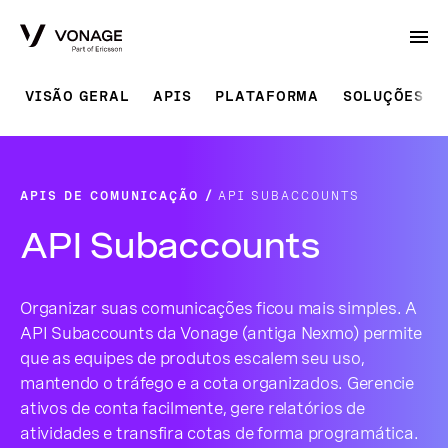
Skip to Main Content
VISÃO GERAL
APIS
PLATAFORMA
SOLUÇÕES P
APIS DE COMUNICAÇÃO
API SUBACCOUNTS
API Subaccounts
Organizar suas comunicações ficou mais simples. A
API Subaccounts da Vonage (antiga Nexmo) permite
que as equipes de produtos escalem seu uso,
mantendo o tráfego e a cota organizados. Gerencie
ativos de conta facilmente, gere relatórios de
atividades e transfira cotas de forma programática.