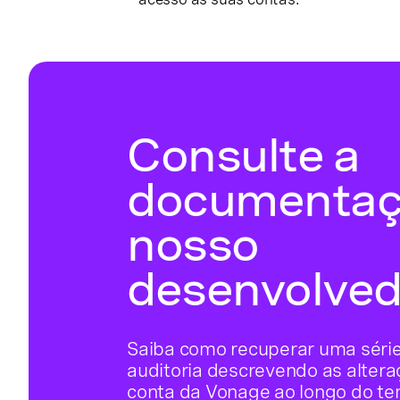
Consulte a
documentaç
nosso
desenvolved
Saiba como recuperar uma série
auditoria descrevendo as altera
conta da Vonage ao longo do te