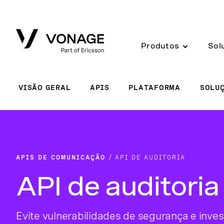
Skip to Main Content
Produtos
Sol
VISÃO GERAL
APIS
PLATAFORMA
SOLU
APIS DE COMUNICAÇÃO
API DE AUDITORIA
API de auditoria
Evite vulnerabilidades de segurança e inve