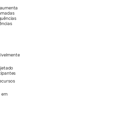
0 aumenta
hamadas
quências
ências
rivelmente
ojetado
cipantes
recursos
a em