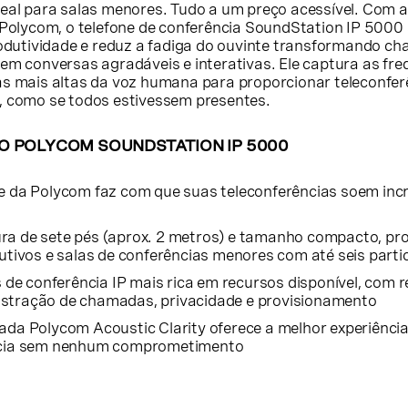
eal para salas menores. Tudo a um preço acessível. Com a
 Polycom, o telefone de conferência SoundStation IP 500
rodutividade e reduz a fadiga do ouvinte transformando c
em conversas agradáveis e interativas. Ele captura as fre
s mais altas da voz humana para proporcionar teleconfer
 como se todos estivessem presentes.
O POLYCOM SOUNDSTATION IP 5000
e da Polycom faz com que suas teleconferências soem inc
ra de sete pés (aprox. 2 metros) e tamanho compacto, pr
cutivos e salas de conferências menores com até seis parti
s de conferência IP mais rica em recursos disponível, com 
stração de chamadas, privacidade e provisionamento
ada Polycom Acoustic Clarity oferece a melhor experiênci
ência sem nenhum comprometimento