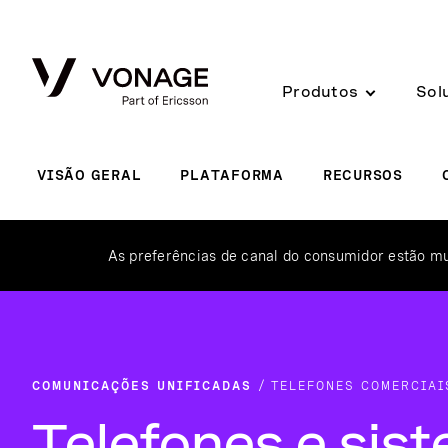
Skip to Main Content
Produtos
Sol
VISÃO GERAL
PLATAFORMA
RECURSOS
As preferências de canal do consumidor estão m
COMUNICAÇÕES UNIFICADAS
TELEFONES COMERCIAI
Telefones e sis