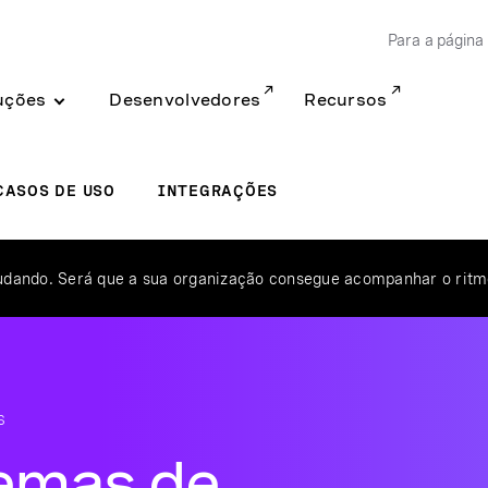
Para a página 
uções
Desenvolvedores
Recursos
CASOS DE USO
INTEGRAÇÕES
udando. Será que a sua organização consegue acompanhar o rit
S
temas de