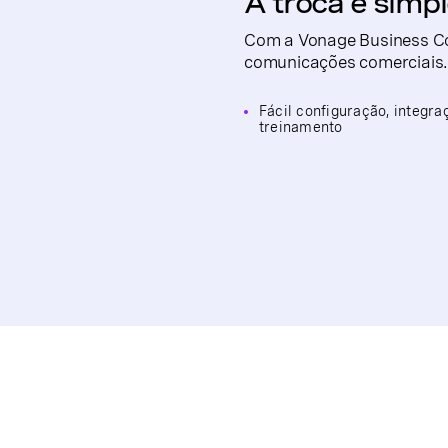
A troca é simp
Com a Vonage Business Co
comunicações comerciais
Fácil configuração, integra
treinamento