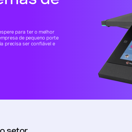
espere para ter o melhor
 empresa de pequeno porte
a precisa ser confiável e
o setor