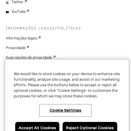
Twitter
YouTube
INFORMAÇÕES LEGAIS/POLÍTICAS
Informações legais
Privacidade
Suas opções de privacidade
Cookie Settings
We would like to store cookies on your device to enhance site
Patentes
functionality, analyze site usage, and assist in our marketing
efforts. Please use the buttons below to accept or reject all
Copyright
optional cookies, or click “Cookie Settings” to customize the
purposes for which we may store these cookies.
Segurança e confiança
Cookie Settings
Copyright © 2026 Vonage. All rights reserved. VONAGE®, the V logo (
®),
and other Vonage marks are registered trademarks of Vonage or its affiliates
Accept All Cookies
Reject Optional Cookies
in the United States and other countries.