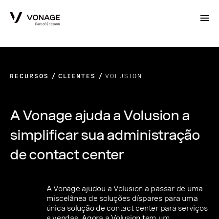
Skip to Main Content
RECURSOS
CLIENTES
VOLUSION
A Vonage ajuda a Volusion a
simplificar sua administração
de contact center
A Vonage ajudou a Volusion a passar de uma
miscelânea de soluções díspares para uma
única solução de contact center para serviços
e vendas. Agora a Volusion tem um