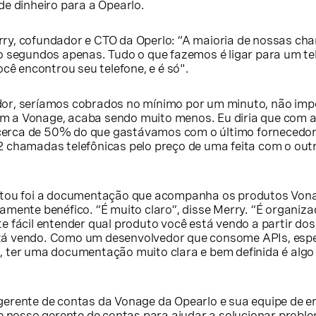
de dinheiro para a Opearlo.
ry, cofundador e CTO da Operlo: “A maioria de nossas c
o segundos apenas. Tudo o que fazemos é ligar para um te
ocê encontrou seu telefone, e é só".
or, seríamos cobrados no mínimo por um minuto, não imp
 a Vonage, acaba sendo muito menos. Eu diria que com 
erca de 50% do que gastávamos com o último fornecedor
 chamadas telefônicas pelo preço de uma feita com o out
otou foi a documentação que acompanha os produtos Vona
amente benéfico. “É muito claro”, disse Merry. “É organiz
 fácil entender qual produto você está vendo a partir dos
á vendo. Como um desenvolvedor que consome APIs, esp
 ter uma documentação muito clara e bem definida é algo
erente de contas da Vonage da Opearlo e sua equipe de e
e nosso gerente de contas para ajudar a solucionar proble