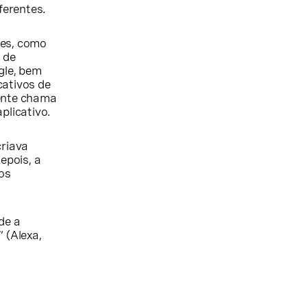
ferentes.
les, como
 de
gle, bem
cativos de
mente chama
plicativo.
criava
epois, a
os
de a
 (Alexa,