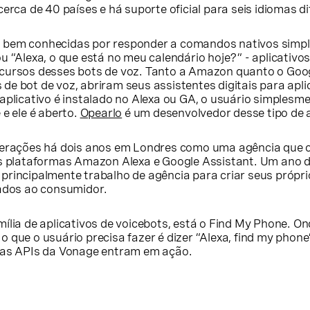
cerca de 40 países e há suporte oficial para seis idiomas di
 bem conhecidas por responder a comandos nativos simp
u “Alexa, o que está no meu calendário hoje?” - aplicativos
ecursos desses bots de voz. Tanto a Amazon quanto o Goo
e bot de voz, abriram seus assistentes digitais para apli
 aplicativo é instalado no Alexa ou GA, o usuário simples
 e ele é aberto.
Opearlo
é um desenvolvedor desse tipo de a
perações há dois anos em Londres como uma agência que 
as plataformas Amazon Alexa e Google Assistant. Um ano d
principalmente trabalho de agência para criar seus própri
nados ao consumidor.
ília de aplicativos de voicebots, está o Find My Phone. On
 que o usuário precisa fazer é dizer “Alexa, find my phone”
 as APIs da Vonage entram em ação.