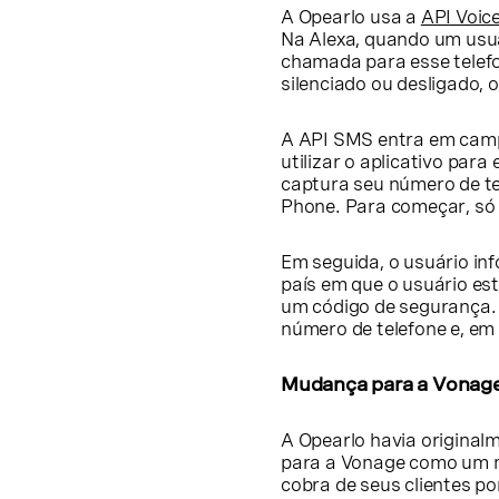
A Opearlo usa a
API Voic
Na Alexa, quando um usuá
chamada para esse telefo
silenciado ou desligado, 
A API SMS entra em campo
utilizar o aplicativo par
captura seu número de t
Phone. Para começar, só 
Em seguida, o usuário in
país em que o usuário est
um código de segurança. F
número de telefone e, em 
Mudança para a Vonage
A Opearlo havia origina
para a Vonage como um m
cobra de seus clientes p