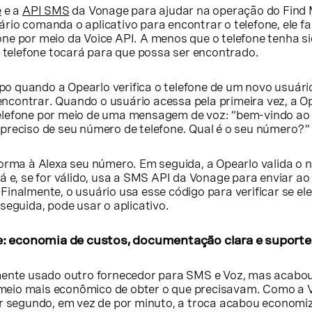
e
e a
API SMS
da Vonage para ajudar na operação do Find
rio comanda o aplicativo para encontrar o telefone, ele f
ne por meio da Voice API. A menos que o telefone tenha s
o telefone tocará para que possa ser encontrado.
 quando a Opearlo verifica o telefone de um novo usuári
a encontrar. Quando o usuário acessa pela primeira vez, a O
elefone por meio de uma mensagem de voz: “bem-vindo ao
preciso de seu número de telefone. Qual é o seu número?”
forma à Alexa seu número. Em seguida, a Opearlo valida o
á e, se for válido, usa a SMS API da Vonage para enviar ao
inalmente, o usuário usa esse código para verificar se ele
seguida, pode usar o aplicativo.
: economia de custos, documentação clara e suporte 
lmente usado outro fornecedor para SMS e Voz, mas acab
eio mais econômico de obter o que precisavam. Como a 
or segundo, em vez de por minuto, a troca acabou econom