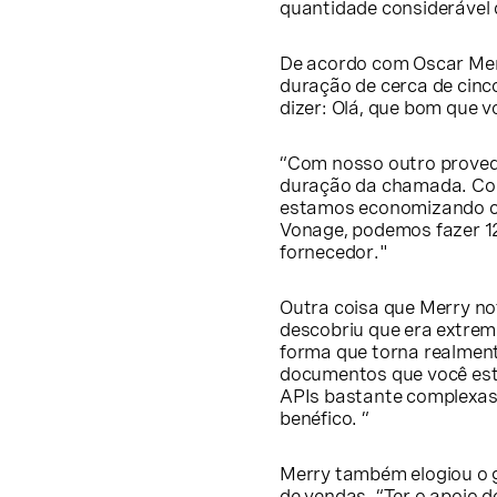
quantidade considerável 
De acordo com Oscar Mer
duração de cerca de cinc
dizer: Olá, que bom que v
“Com nosso outro proved
duração da chamada. Com
estamos economizando c
Vonage, podemos fazer 12
fornecedor."
Outra coisa que Merry n
descobriu que era extrem
forma que torna realmente
documentos que você est
APIs bastante complexas,
benéfico. ”
Merry também elogiou o g
de vendas. “Ter o apoio d