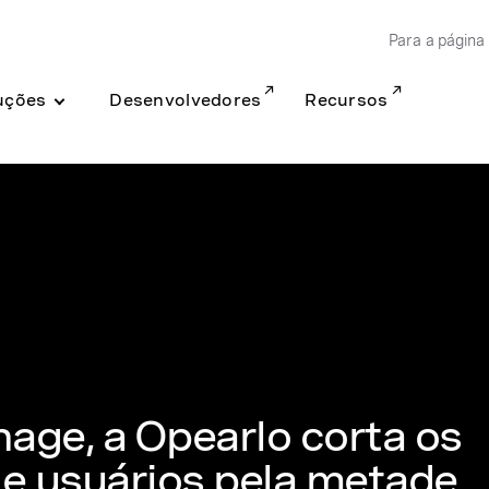
Para a página 
uções
Desenvolvedores
Recursos
age, a Opearlo corta os
de usuários pela metade