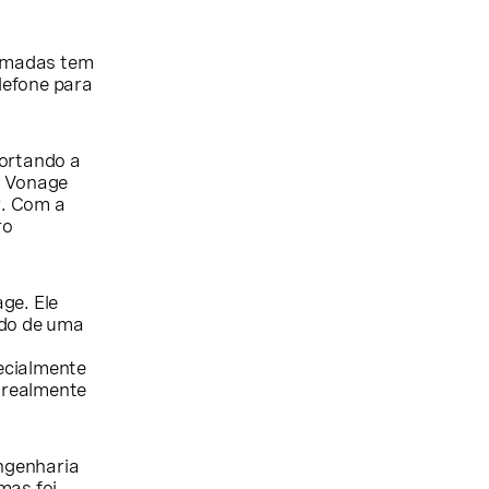
hamadas tem
lefone para
ortando a
a Vonage
. Com a
ro
ge. Ele
ado de uma
ecialmente
 realmente
ngenharia
mas foi