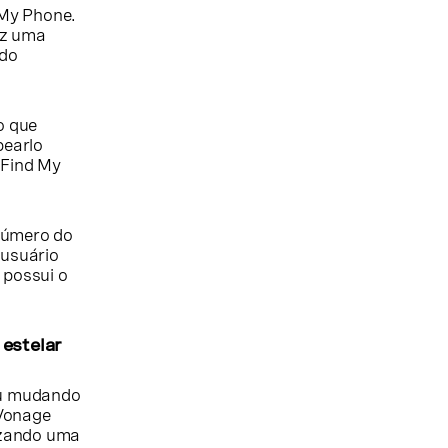
 My Phone.
az uma
ido
o que
pearlo
 Find My
 número do
 usuário
 possui o
estelar
ou mudando
Vonage
izando uma