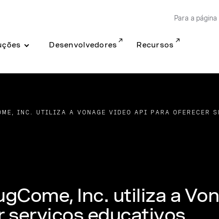
Para a página 
uções
Desenvolvedores
Recursos
ME, INC. UTILIZA A VONAGE VIDEO API PARA OFERECER 
gCome, Inc. utiliza a Vo
r serviços educativos