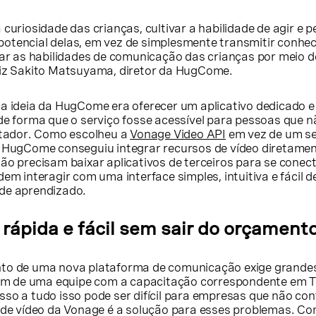
curiosidade das crianças, cultivar a habilidade de agir e p
otencial delas, em vez de simplesmente transmitir conhe
 as habilidades de comunicação das crianças por meio d
diz Sakito Matsuyama, diretor da HugCome.
a ideia da HugCome era oferecer um aplicativo dedicado e 
 de forma que o serviço fosse acessível para pessoas que n
ador. Como escolheu a
Vonage Video API
em vez de um se
a HugCome conseguiu integrar recursos de vídeo diretamen
não precisam baixar aplicativos de terceiros para se cone
dem interagir com uma interface simples, intuitiva e fácil d
de aprendizado.
ápida e fácil sem sair do orçament
nto de uma nova plataforma de comunicação exige grande
além de uma equipe com a capacitação correspondente em T
sso a tudo isso pode ser difícil para empresas que não c
I de vídeo da Vonage é a solução para esses problemas. Com