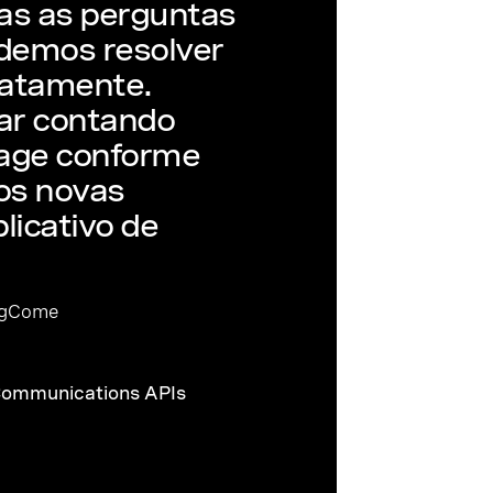
as as perguntas
odemos resolver
iatamente.
ar contando
nage conforme
os novas
licativo de
HugCome
Communications APIs