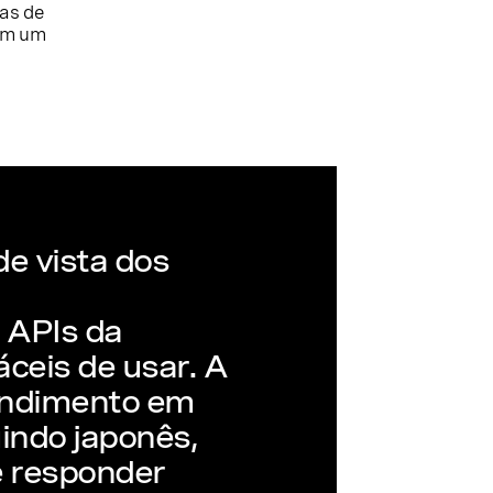
as de
com um
e vista dos
 APIs da
ceis de usar. A
endimento em
uindo japonês,
e responder