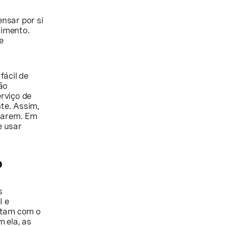
ensar por si
cimento.
e
fácil de
ão
rviço de
te. Assim,
ctarem. Em
e usar
o
s
I e
ontam com o
 ela, as