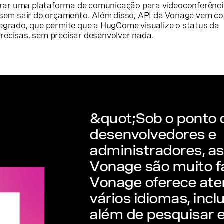
ar uma plataforma de comunicação para videoconferênci
s sem sair do orçamento. Além disso, API da Vonage vem 
tegrado, que permite que a HugCome visualize o status da
recisas, sem precisar desenvolver nada.
&quot;Sob o ponto d
desenvolvedores e
administradores, as
Vonage são muito fá
Vonage oferece at
vários idiomas, incl
além de pesquisar 