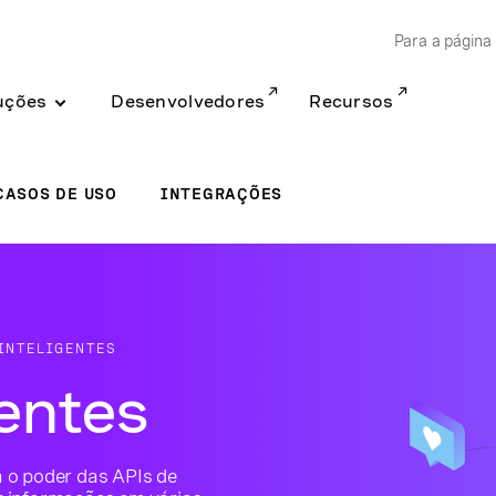
Para a página 
uções
Desenvolvedores
Recursos
CASOS DE USO
INTEGRAÇÕES
INTELIGENTES
entes
 o poder das APIs de