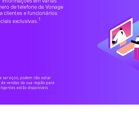
r informações em várias
ero de telefone da Vonage
 clientes e funcionários
1
iais exclusivas.
os serviços, podem não estar
 de vendas da sua região para
ligentes estão disponíveis