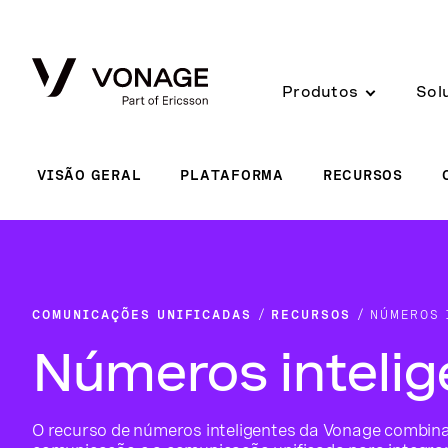
Skip to Main Content
Produtos
Sol
VISÃO GERAL
PLATAFORMA
RECURSOS
COMUNICAÇÕES UNIFICADAS
RECURSOS
NÚMEROS 
Números intelig
O recurso de números inteligentes da Vonage combina