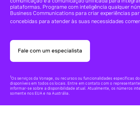
comunicação e a comunicação unificada para integra
plataformas. Programe com inteligência qualquer núm
Business Communications para criar experiências para
concebidas para atender às suas necessidades comerc
Fale com um especialista
1
Os serviços da Vonage, ou recursos ou funcionalidades específicas d
disponíveis em todos os locais. Entre em contato com o representante
informar-se sobre a disponibilidade atual. Atualmente, os números inte
somente nos EUA e na Austrália.