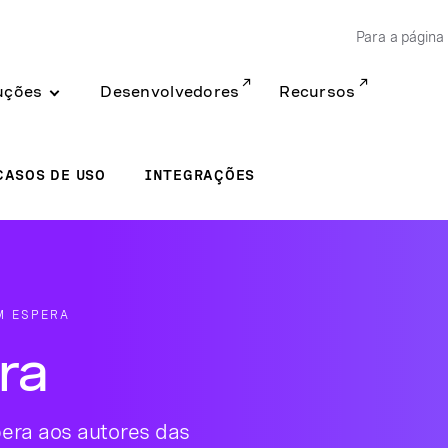
Para a página 
uções
Desenvolvedores
Recursos
CASOS DE USO
INTEGRAÇÕES
M ESPERA
ra
era aos autores das