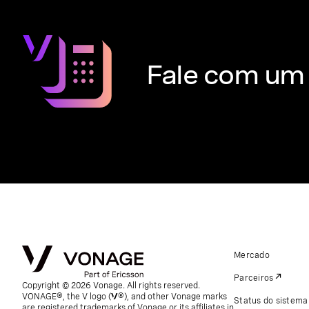
Fale com um 
Mercado
Parceiros
Copyright © 2026 Vonage. All rights reserved.
VONAGE®, the V logo (
®), and other Vonage marks
Status do sistema
are registered trademarks of Vonage or its affiliates in