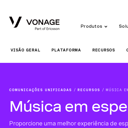
Skip to Main Content
Produtos
Sol
VISÃO GERAL
PLATAFORMA
RECURSOS
COMUNICAÇÕES UNIFICADAS
RECURSOS
MÚSICA E
Música em espe
Proporcione uma melhor experiência de esp