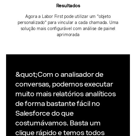
Resultados
Agora a Labor First pode utilizar um "objeto
personalizado" para vincular a cada chamada. Uma
solução mais configurável com análise de painel
aprimorada
&quot;Com o analisador de
conversas, podemos executar
muito mais relatórios analíticos
de forma bastante fácil no
Salesforce do que
costumávamos. Basta um
clique rápido e temos todos