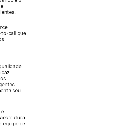
uando é o
de
ientes.
rce
to-call que
os
 qualidade
ficaz
 os
agentes
menta seu
 e
raestrutura
a equipe de