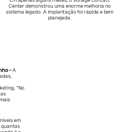
Em apenas alguns meses, o Vonage Contact
Center demonstrou uma enorme melhoria no
sistema legado. A implantação foi rápida e bem
planejada.
nho -
A
adas,
keting, “No
 as
 mais
níveis em
, quantas