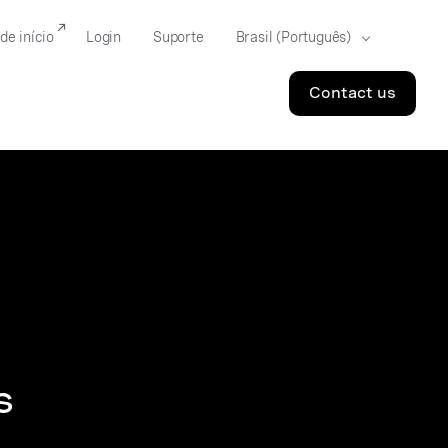
de início
Login
Suporte
Contact us
s