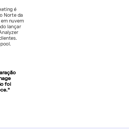
keting é
o Norte da
o em nuvem
ndo lançar
Analyzer
lientes.
pool.
paração
onage
o foi
ce."