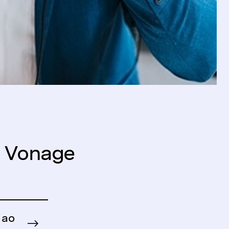
a Vonage
 ao