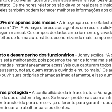
erto de conversa, quantas chamadas levam a reuniões e q
ato. Os melhores relatórios são de valor real para o Insi
e eles também podem fornecer melhores informações aos cl
 10% em apenas dois meses -
A integração com o Salesfo
 em 10%. A Vonage oferece aos agentes um recurso click-
agem manual. Os campos de dados anteriormente gravad
eitos de forma automática, economizando mais tempo no
o e desempenho dos funcionários -
Jonny explica, “A
s está melhorando, pois podemos treinar de forma mais e
madas instantaneamente acessíveis que capturam todos
ussurro, notas, quem estava ouvindo e muito mais.” Os 
 ouvir suas próprias chamadas imediatamente, e isso au
es protegida -
A confiabilidade da infraestrutura Vonage
r do que o sistema legado. Se houver problemas com a inf
r transferido para um serviço diferente para garantir que 
tinuar a trabalhar para os clientes.