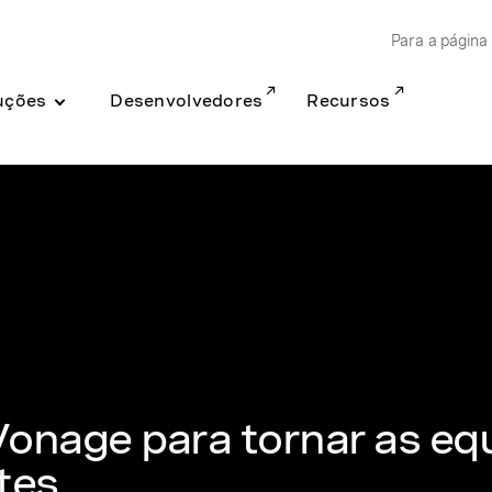
Para a página 
uções
Desenvolvedores
Recursos
 Vonage para tornar as eq
tes