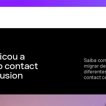
icou a
Saiba com
o contact
migrar de
diferente
lusion
contact c