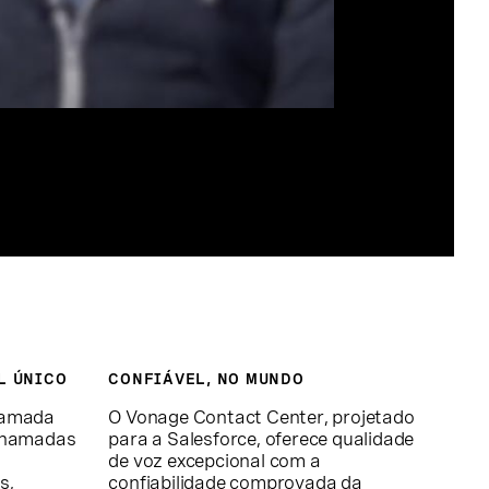
L ÚNICO
CONFIÁVEL, NO MUNDO
chamada
O Vonage Contact Center, projetado
 chamadas
para a Salesforce, oferece qualidade
de voz excepcional com a
s,
confiabilidade comprovada da