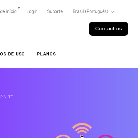
de início
Login
Suporte
Contact us
OS DE USO
PLANOS
RA TI