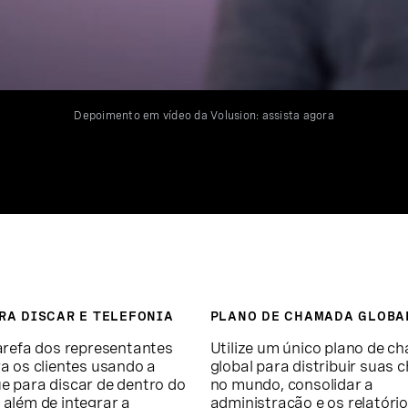
Depoimento em vídeo da Volusion: assista agora
RA DISCAR E TELEFONIA
PLANO DE CHAMADA GLOBA
tarefa dos representantes
Utilize um único plano de 
ra os clientes usando a
global para distribuir suas
ue para discar de dentro do
no mundo, consolidar a
 além de integrar a
administração e os relatório