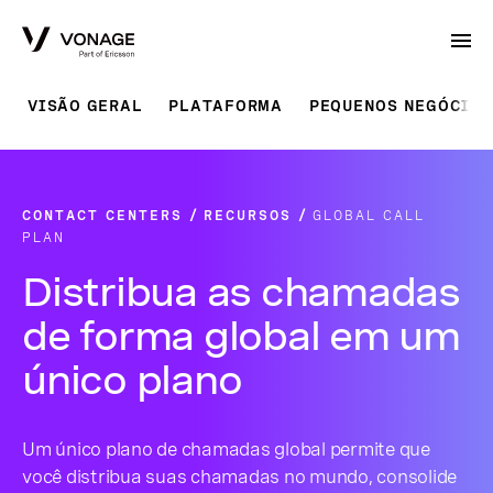
Skip to Main Content
VISÃO GERAL
PLATAFORMA
PEQUENOS NEGÓCIOS
CONTACT CENTERS
RECURSOS
GLOBAL CALL
PLAN
Distribua as chamadas
de forma global em um
único plano
Um único plano de chamadas global permite que
você distribua suas chamadas no mundo, consolide